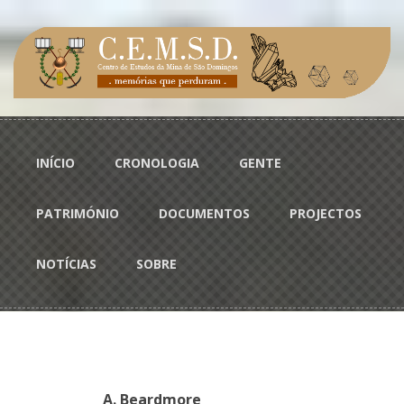
Passar para o conteúdo principal
Menu principal
INÍCIO
CRONOLOGIA
GENTE
PATRIMÓNIO
DOCUMENTOS
PROJECTOS
NOTÍCIAS
SOBRE
A. Beardmore